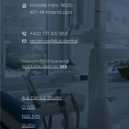
Křinické nám. 1161/10
407 46 Krásná Lípa
+420 777 100 953
recepce@iljuk.dental
Copyright ©2026 Iljuk.dental
WEBDESIGN -
jsem na
WEB
Iljuk Dental Studio
O nás
Náš tým
Služby