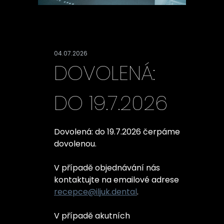
+420
777
100
953
04.07.2026
DOVOLENÁ:
recepce@iljuk.dental
DO 19.7.2026
Dovolená: do 19.7.2026 čerpáme
dovolenou.
V případě objednávání nás
kontaktujte na emailové adrese
recepce@iljuk.dental
.
V případě akutních