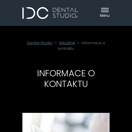
Menu
O
nás
Dental Studio
Aktuálně
Informace o
Náš
kontaktu
tým
Služby
INFORMACE O
Přístrojové
KONTAKTU
vybavení
Ceník
Aktuálně
Kontakt