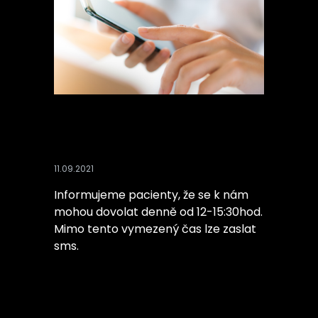
+420
777
100
953
recepce@iljuk.dental
11.09.2021
Informujeme pacienty, že se k nám
mohou dovolat denně od 12-15:30hod.
Mimo tento vymezený čas lze zaslat
sms.