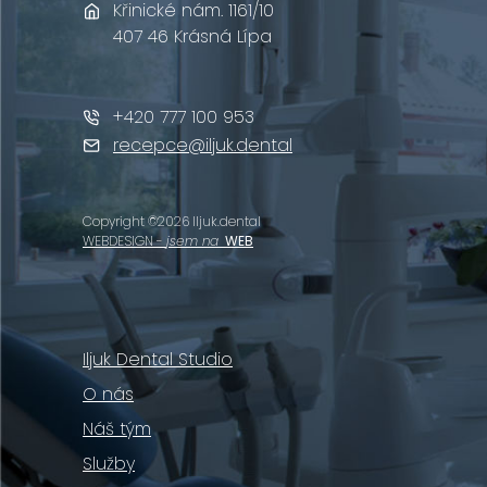
Křinické nám. 1161/10
407 46 Krásná Lípa
+420 777 100 953
recepce@iljuk.dental
Copyright ©2026 Iljuk.dental
WEBDESIGN -
jsem na
WEB
Iljuk Dental Studio
O nás
Náš tým
Služby